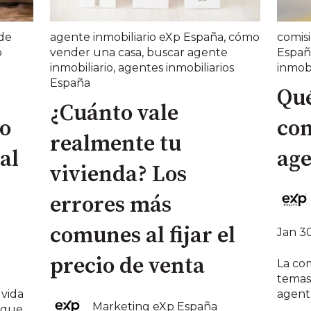
de
agente inmobiliario eXp España
,
cómo
comis
p
vender una casa
,
buscar agente
Españ
inmobiliario
,
agentes inmobiliarios
inmobi
España
Qu
¿Cuánto vale
io
con
realmente tu
al
age
vivienda? Los
errores más
comunes al fijar el
Jan 30
precio de venta
La com
temas
 vida
agente
Marketing eXp España
o que