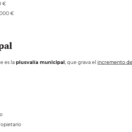
0 €
.000 €
ipal
e es la
plusvalía municipal
, que grava el
incremento de
lo
ropietario