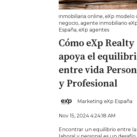
inmobiliaria online
,
eXp modelo 
negocio
,
agente inmobiliario eX
España
,
eXp agentes
Cómo eXp Realty
apoya el equilibr
entre vida Person
y Profesional
Marketing eXp España
Nov 15, 2024 4:24:18 AM
Encontrar un equilibrio entre la
laboral y personal es un desafí