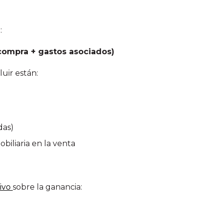
:
 compra + gastos asociados)
uir están:
das)
biliaria en la venta
sivo
sobre la ganancia: