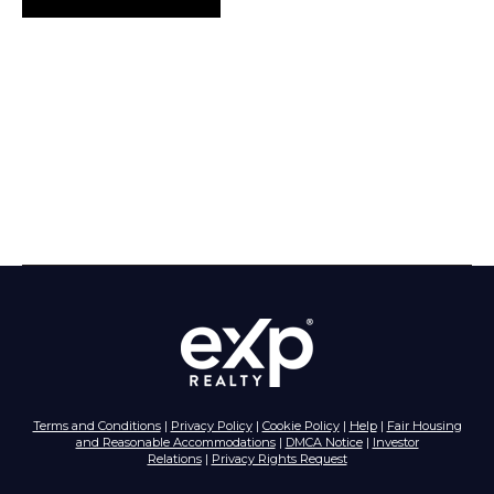
Terms and Conditions
|
Privacy Policy
|
Cookie Policy
|
Help
|
Fair Housing
and Reasonable Accommodations
|
DMCA Notice
|
Investor
Relations
|
Privacy Rights Request