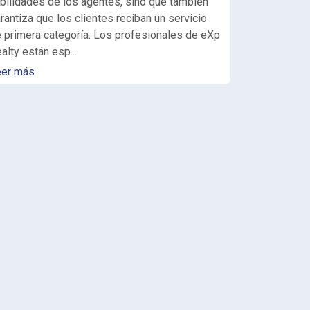
bilidades de los agentes, sino que también
rantiza que los clientes reciban un servicio
 primera categoría. Los profesionales de eXp
alty están esp...
eer más