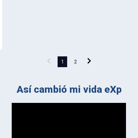
1
2
Así cambió mi vida eXp