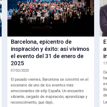
Barcelona, epicentro de
E
inspiración y éxito: así vivimos
a
el evento del 31 de enero de
i
2025
17
07/02/2025
De
ha
El pasado viernes, Barcelona se convirtió en el
es
escenario de uno de los eventos más
Ba
emocionantes de eXp España. Un encuentro
de
vibrante, cargado de inspiración, aprendizaje y
L
reconocimiento, que dejó...