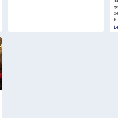
ha
ga
de
Re
L