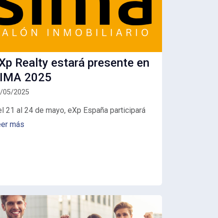
Xp Realty estará presente en
IMA 2025
/05/2025
el
21
al
24
de
mayo,
eXp
España
participará
eer más