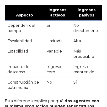
Ingresos
Ingresos
Aspecto
activos
pasivos
Dependen del
Sí
No
tiempo
directamente
Escalabilidad
Limitada
Alta
Estabilidad
Variable
Más
predecible
Impacto del
Ingreso
Ingreso
descanso
cero
mantenido
Construcción de
No
Sí
patrimonio
Esta diferencia explica por qué
dos agentes con
la misma producción pueden tener futuros